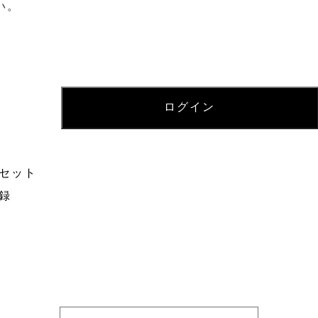
い。
セット
録