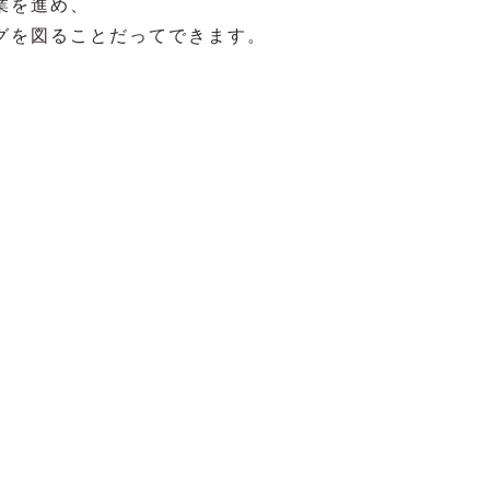
業を進め、
グを図ることだってできます。